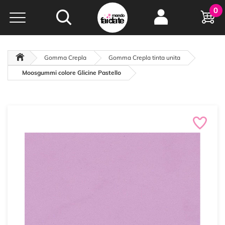
Hobby e
0
creatività...
a portata di click!
Negozio italiano
da
oltre 15 anni online
Gomma Crepla
Gomma Crepla tinta unita
Moosgummi colore Glicine Pastello