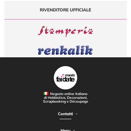
RIVENDITORE UFFICIALE
Negozio online italiano
di Hobbistica, Decorazioni,
CORSI DI DECORAZIONE
Scrapbooking e Découpage
Contatti
Menu