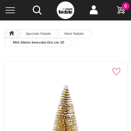
Hobby e
0
creatività...
a portata di click!
Negozio italiano
da
oltre 15 anni online
Speciale Natale
Varie Natale
Mini Abete Innevata Oro cm 10