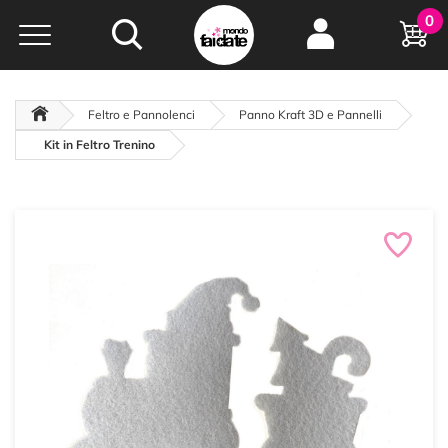
Hobby e
0
creatività...
a portata di click!
Negozio italiano
da
oltre 15 anni online
Feltro e Pannolenci
Panno Kraft 3D e Pannelli
Kit in Feltro Trenino