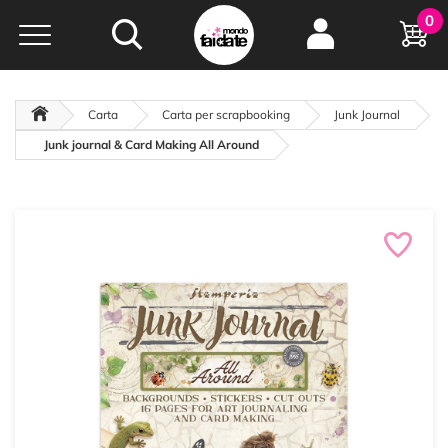
Hobby e
0
creatività...
a portata di click!
Negozio italiano
da
oltre 15 anni online
Carta
Carta per scrapbooking
Junk Journal
Junk journal & Card Making All Around