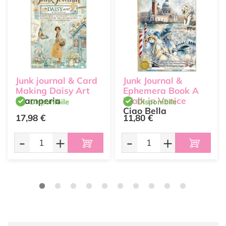
Junk journal & Card
Junk Journal &
Making Daisy Art
Ephemera Book A
Stamperia
Walk in Venice
Disponibile
Disponibile
Ciao Bella
17,98 €
11,80 €
-
+
-
+