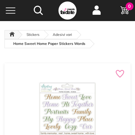
Hobby e
0
creatività...
a portata di click!
Negozio italiano
da
oltre 15 anni online
Stickers
Adesivi vari
Home Sweet Home Paper Stickers Words