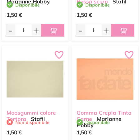
Marianne Hobby
Rosso scuro
Stafil
Disponibile
Disponibile
1,50 €
1,50 €
-
+
-
+
Moosgummi colore
Gomma Crepla Tinta
Tortora
Stafil
Carne
Marianne
Non disponibile
Disponibile
Hobby
1,50 €
1,50 €