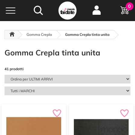
Hobby e
0
creatività...
a portata di click!
Negozio italiano
da
oltre 15 anni online
Gomma Crepla
Gomma Crepla tinta unita
Gomma Crepla tinta unita
41 prodotti