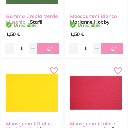
Gomma Crepla Verde
Moosgummi Bianco
Muschio
Stafil
Marianne Hobby
Disponibile
Disponibile
1,50 €
1,50 €
-
+
-
+
Moosgummi Giallo
Moosgummi colore