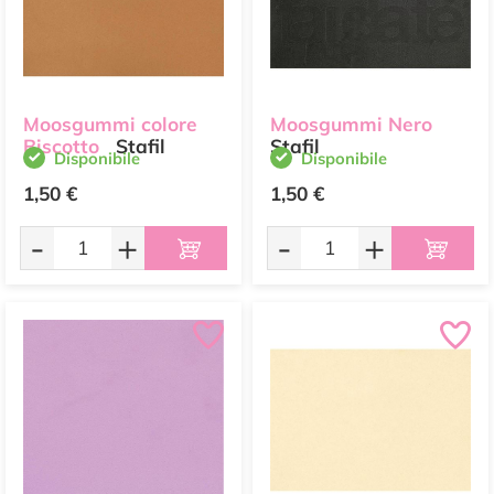
Moosgummi colore
Moosgummi Nero
Biscotto
Stafil
Stafil
Disponibile
Disponibile
1,50 €
1,50 €
-
+
-
+