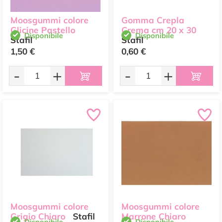
Moosgummi colore
Gomma Crepla
Glicine Pastello
Crema cm 20 x 30
Disponibile
Disponibile
Stafil
Stafil
1,50 €
0,60 €
-
+
-
+
Moosgummi colore
Moosgummi colore
Grigio Chiaro
Stafil
Marrone Chiaro
Disponibile
Disponibile