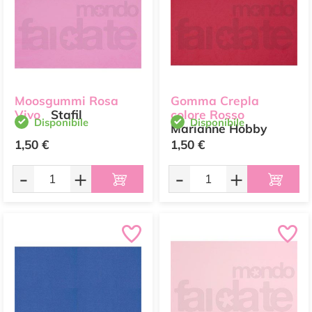
Moosgummi Rosa
Gomma Crepla
Vivo
Stafil
colore Rosso
Disponibile
Disponibile
Marianne Hobby
1,50 €
1,50 €
-
+
-
+