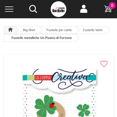
Hobby e
0
creatività...
a portata di click!
Negozio italiano
da
oltre 15 anni online
Big Shot
Fustelle per carta
Fustelle Varie
Fustelle metalliche Un Pizzico di Fortuna