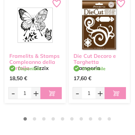
Framelits & Stamps
Die Cut Decoro e
Compleanno della
Targhetta
Farfalla
Sizzix
Stamperia
Disponibile
Disponibile
18,50 €
17,60 €
-
+
-
+