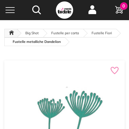
Hobby e
0
creatività...
a portata di click!
Negozio italiano
da
oltre 15 anni online
Big Shot
Fustelle per carta
Fustelle Fiori
Fustelle metalliche Dandelion