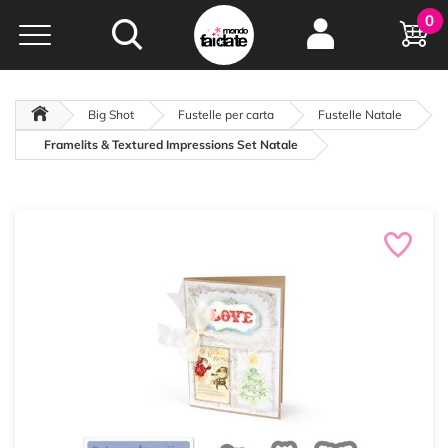
Hobby e
0
creatività...
a portata di click!
Negozio italiano
da
oltre 15 anni online
Big Shot
Fustelle per carta
Fustelle Natale
Framelits & Textured Impressions Set Natale