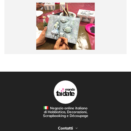
Negozio online italiano
di Hobbistica, Decorazioni,
Scrapbooking e Découpage
Contatti