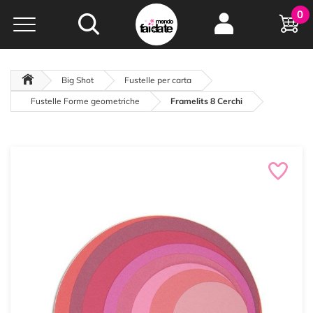
Hobby e
0
creatività...
a portata di click!
Negozio italiano
da
oltre 15 anni online
Big Shot
Fustelle per carta
Fustelle Forme geometriche
Framelits 8 Cerchi