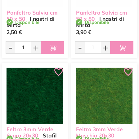
Panfeltro Salvia cm
Panfeltro Salvia cm
50 x 50
I nastri di
50 x 80
I nastri di
Disponibile
Disponibile
Mirta
Mirta
2,50 €
3,90 €
-
+
-
+
Feltro 3mm Verde
Feltro 3mm Verde
Scuro 20x30
Stafil
Muschio 20x30
Disponibile
Disponibile