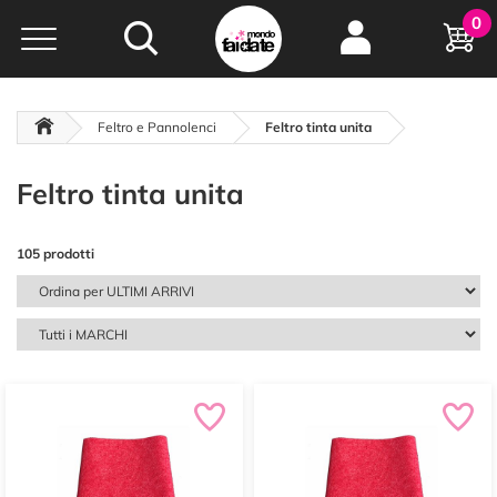
Hobby e
0
creatività...
a portata di click!
Negozio italiano
da
oltre 15 anni online
Feltro e Pannolenci
Feltro tinta unita
Feltro tinta unita
105 prodotti