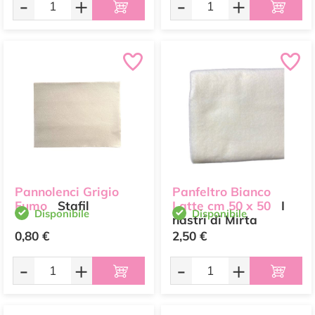
-
+
-
+
Pannolenci Grigio
Panfeltro Bianco
Fumo
Stafil
Latte cm 50 x 50
I
Disponibile
Disponibile
nastri di Mirta
0,80 €
2,50 €
-
+
-
+