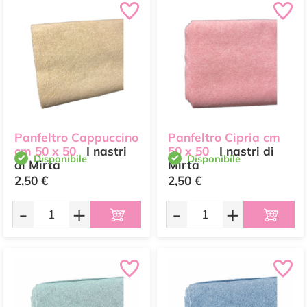
Panfeltro Cappuccino
Panfeltro Cipria cm
cm 50 x 50
I nastri
50 x 50
I nastri di
Disponibile
Disponibile
di Mirta
Mirta
2,50 €
2,50 €
-
+
-
+