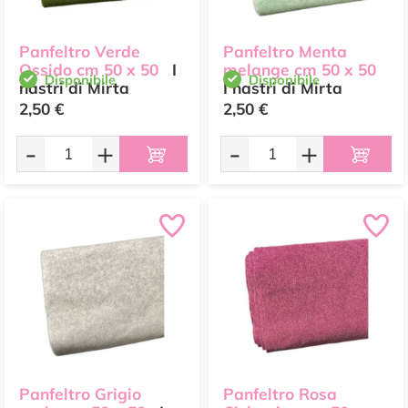
Panfeltro Verde
Panfeltro Menta
Ossido cm 50 x 50
I
melange cm 50 x 50
Disponibile
Disponibile
nastri di Mirta
I nastri di Mirta
2,50 €
2,50 €
-
+
-
+
Panfeltro Grigio
Panfeltro Rosa