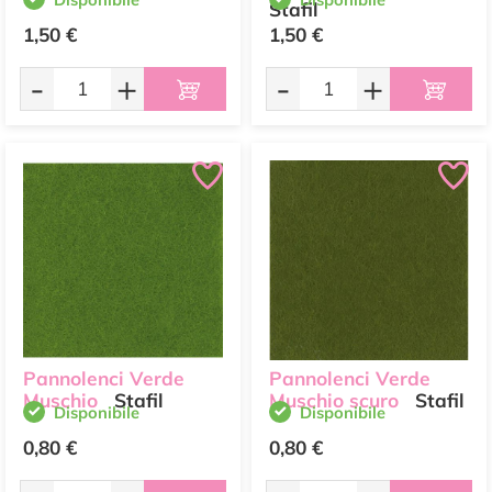
Stafil
1,50 €
1,50 €
-
+
-
+
Pannolenci Verde
Pannolenci Verde
Muschio
Stafil
Muschio scuro
Stafil
Disponibile
Disponibile
0,80 €
0,80 €