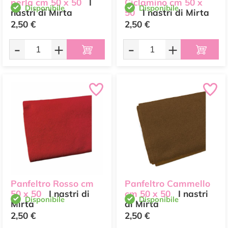
perla cm 50 x 50
I
Ciclamino cm 50 x
Disponibile
Disponibile
nastri di Mirta
50
I nastri di Mirta
2,50 €
2,50 €
-
+
-
+
Panfeltro Rosso cm
Panfeltro Cammello
50 x 50
I nastri di
cm 50 x 50
I nastri
Disponibile
Disponibile
Mirta
di Mirta
2,50 €
2,50 €