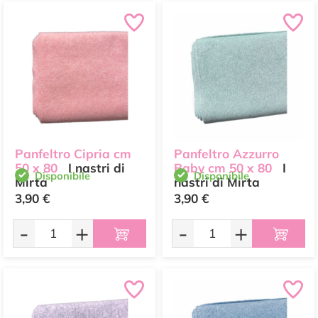
Panfeltro Cipria cm
Panfeltro Azzurro
50 x 80
I nastri di
Baby cm 50 x 80
I
Disponibile
Disponibile
Mirta
nastri di Mirta
3,90 €
3,90 €
-
+
-
+