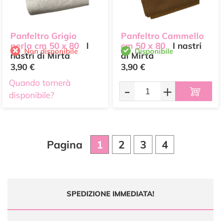
Panfeltro Grigio
Panfeltro Cammello
perla cm 50 x 80
I
cm 50 x 80
I nastri
Non disponibile
Disponibile
nastri di Mirta
di Mirta
3,90 €
3,90 €
Quando tornerà
-
+
disponibile?
Pagina
1
2
3
4
SPEDIZIONE IMMEDIATA!