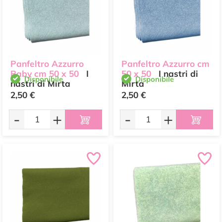
Panfeltro Azzurro
Panfeltro Azzurro cm
Baby cm 50 x 50
I
50 x 50
I nastri di
Disponibile
Disponibile
nastri di Mirta
Mirta
2,50 €
2,50 €
-
+
-
+