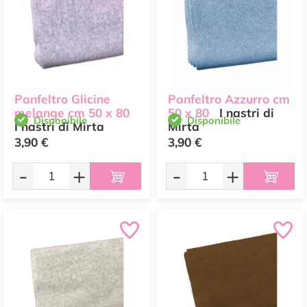
Panfeltro Glicine
Panfeltro Azzurro cm
melange cm 50 x 80
50 x 80
I nastri di
Disponibile
Disponibile
I nastri di Mirta
Mirta
3,90 €
3,90 €
-
+
-
+