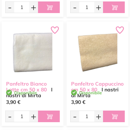
-
+
-
+
Panfeltro Bianco
Panfeltro Cappuccino
Latte cm 50 x 80
I
cm 50 x 80
I nastri
Disponibile
Disponibile
nastri di Mirta
di Mirta
3,90 €
3,90 €
-
+
-
+