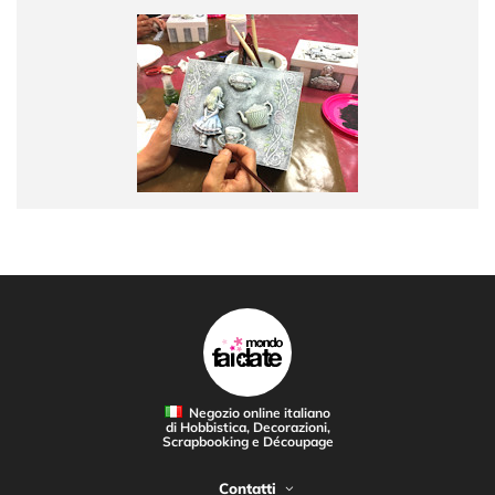
Negozio online italiano
di Hobbistica, Decorazioni,
Scrapbooking e Découpage
Contatti