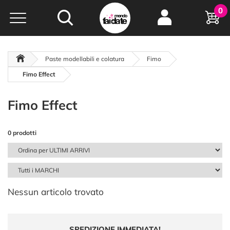
Hobby e
0
creatività...
a portata di click!
Negozio italiano
da
oltre 15 anni online
Paste modellabili e colatura
Fimo
Fimo Effect
Fimo Effect
0 prodotti
Nessun articolo trovato
SPEDIZIONE IMMEDIATA!