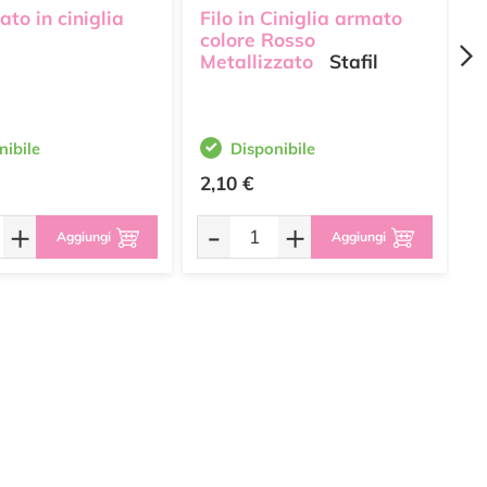
ato in ciniglia
Filo in Ciniglia armato
F
colore Rosso
R
Metallizzato
Stafil
nibile
Disponibile
2,10 €
1
+
-
+
Aggiungi
Aggiungi