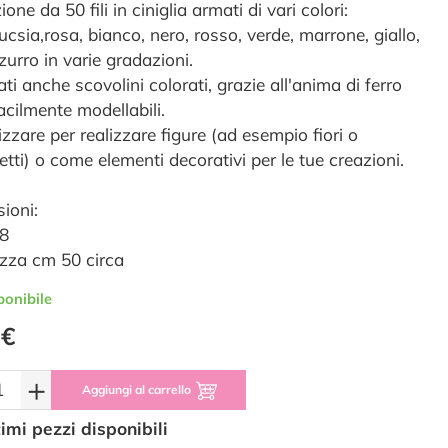
one da 50 fili in ciniglia armati di vari colori:
fucsia,rosa, bianco, nero, rosso, verde, marrone, giallo,
zurro in varie gradazioni.
i anche scovolini colorati, grazie all'anima di ferro
acilmente modellabili.
izzare per realizzare figure (ad esempio fiori o
tti) o come elementi decorativi per le tue creazioni.
ioni:
8
zza cm 50 circa
ponibile
 €
+
Aggiungi al carrello
timi pezzi disponibili