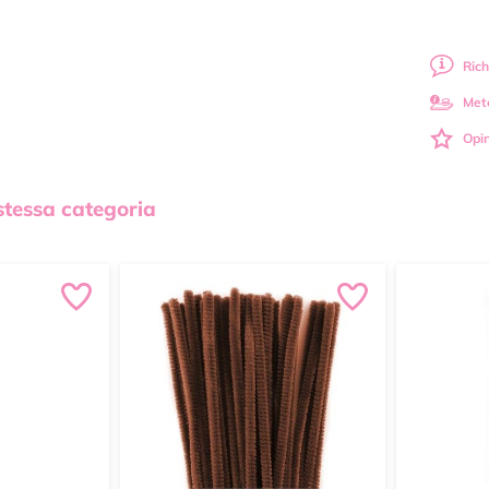
Rich
Met
Opin
 stessa categoria