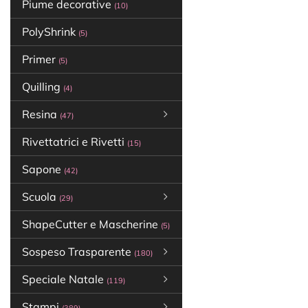
Piume decorative
(10)
PolyShrink
(5)
Primer
(5)
Quilling
(4)
Resina
(47)
Rivettatrici e Rivetti
(15)
Sapone
(42)
Scuola
(29)
ShapeCutter e Mascherine
(5)
Sospeso Trasparente
(180)
Speciale Natale
(119)
Stampi