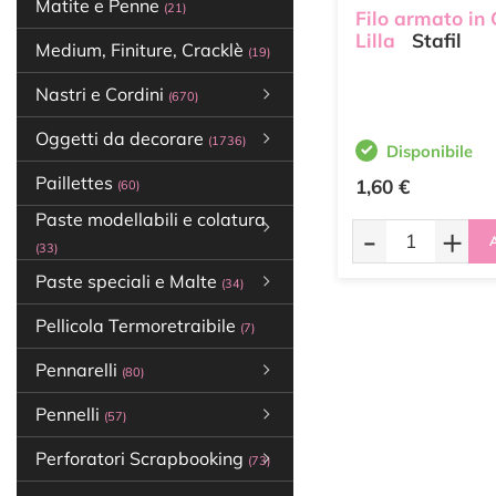
Matite e Penne
(21)
Filo armato in 
Lilla
Stafil
Medium, Finiture, Cracklè
(19)
Nastri e Cordini
(670)
Oggetti da decorare
(1736)
Disponibile
Paillettes
1,60 €
(60)
Paste modellabili e colatura
-
+
A
(33)
Paste speciali e Malte
(34)
Pellicola Termoretraibile
(7)
Pennarelli
(80)
Pennelli
(57)
Perforatori Scrapbooking
(73)