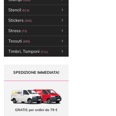
(389)
Stencil
(513)
Stickers
(350)
Strass
(72)
Tessuti
(495)
Timbri, Tamponi
(711)
SPEDIZIONE IMMEDIATA!
GRATIS per ordini da 79 €