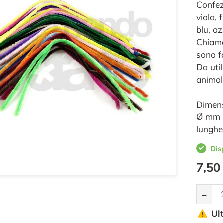
Confezi
viola, 
blu, az
Chiamat
sono f
Da util
animale
Dimens
Ø mm 
lunghe
Dis
7,50
-
Ul