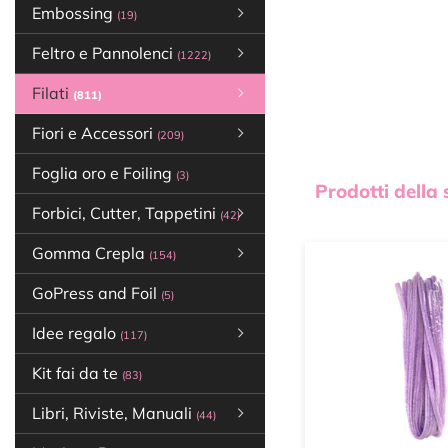
Embossing
(19)
Feltro e Pannolenci
(1222)
Filati
(811)
Fiori e Accessori
(209)
Foglia oro e Foiling
(3)
Prodotti della
Forbici, Cutter, Tappetini
(42)
Gomma Crepla
(154)
GoPress and Foil
(5)
Idee regalo
(117)
Kit fai da te
(83)
Libri, Riviste, Manuali
(44)