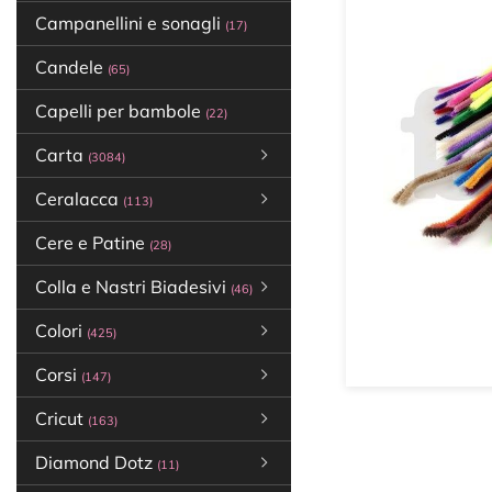
Campanellini e sonagli
(17)
Candele
(65)
Capelli per bambole
(22)
Carta
(3084)
Ceralacca
(113)
Cere e Patine
(28)
Colla e Nastri Biadesivi
(46)
Colori
(425)
Corsi
(147)
Cricut
(163)
Diamond Dotz
(11)