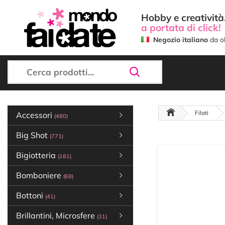
Hobby e creatività.
a portata di click!
Negozio italiano
da ol
Filati
Accessori
(480)
Big Shot
(771)
Bigiotteria
(181)
Bomboniere
(68)
Bottoni
(41)
Brillantini, Microsfere
(31)