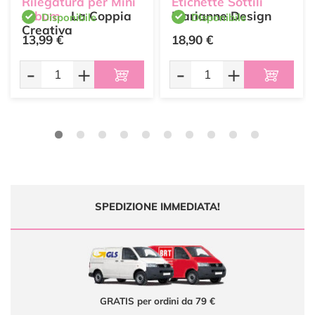
Rilegatura per Mini
Etichette Sottili
Album
La Coppia
Marianne Design
Disponibile
Disponibile
Creativa
13,99 €
18,90 €
-
+
-
+
SPEDIZIONE IMMEDIATA!
GRATIS per ordini da 79 €