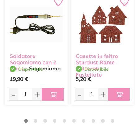
Saldatore
Casette in feltro
Sagomiamo con 2
Sturdust Rame
punte
Sagomiamo
Glitterato
Disponibile
Disponibile
Fustellato
19,90 €
5,20 €
Renkalik
-
+
-
+