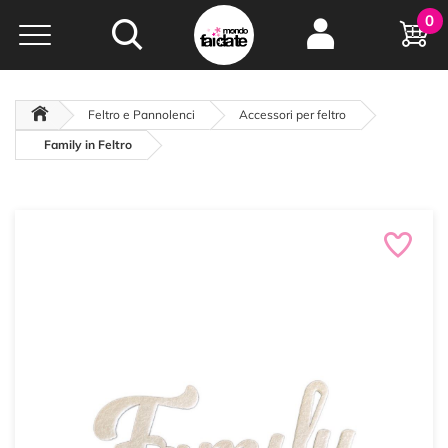
Hobby e
0
creatività...
a portata di click!
Negozio italiano
da
oltre 15 anni online
Feltro e Pannolenci
Accessori per feltro
Family in Feltro