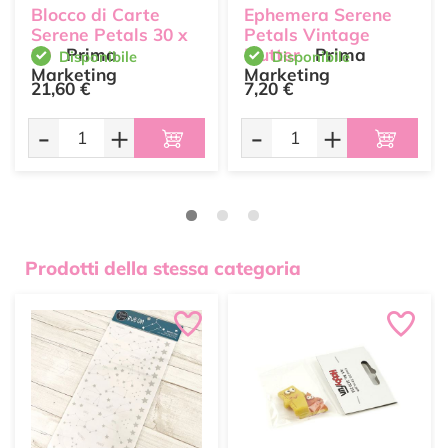
Blocco di Carte
Ephemera Serene
Serene Petals 30 x
Petals Vintage
30
Prima
Flutter
Prima
Disponibile
Disponibile
Marketing
Marketing
21,60 €
7,20 €
-
+
-
+
Prodotti della stessa categoria