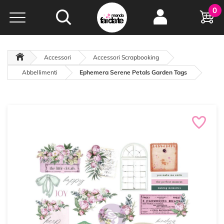
Hobby e
0
creatività...
a portata di click!
Negozio italiano
da
oltre 15 anni online
Accessori
Accessori Scrapbooking
Abbellimenti
Ephemera Serene Petals Garden Tags