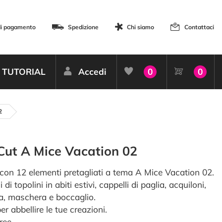
di pagamento
Spedizione
Chi siamo
Contattaci
TUTORIAL
Accedi
0
0
2
Cut A Mice Vacation 02
 con 12 elementi pretagliati a tema A Mice Vacation 02.
 di topolini in abiti estivi, cappelli di paglia, acquiloni,
ra, maschera e boccaglio.
per abbellire le tue creazioni.
ree