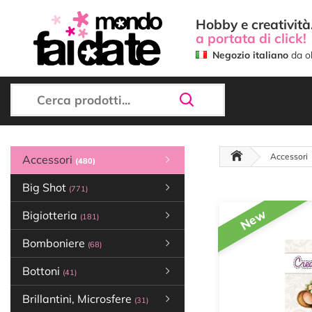
Hobby e creatività.
a portata di click!
Negozio italiano
da ol
Accessori
Accessori
(480)
Big Shot
(771)
New
Bigiotteria
(181)
Bomboniere
(68)
Bottoni
(41)
Brillantini, Microsfere
(31)