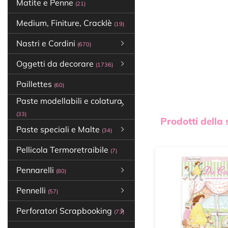
Matite e Penne
(21)
Medium, Finiture, Cracklè
(19)
Nastri e Cordini
(670)
Oggetti da decorare
(1736)
Paillettes
(60)
Paste modellabili e colatura
(33)
Prodotti della
Paste speciali e Malte
(34)
Pellicola Termoretraibile
(7)
Pennarelli
(80)
Pennelli
(57)
Perforatori Scrapbooking
(73)