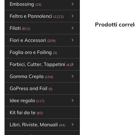
Embossing
(19)
Feltro e Pannolenci
(1222)
Prodotti correl
Filati
(811)
Fiori e Accessori
(209)
Foglia oro e Foiling
(3)
Forbici, Cutter, Tappetini
(42)
Gomma Crepla
(154)
GoPress and Foil
(5)
Idee regalo
(117)
Kit fai da te
(83)
Libri, Riviste, Manuali
(44)