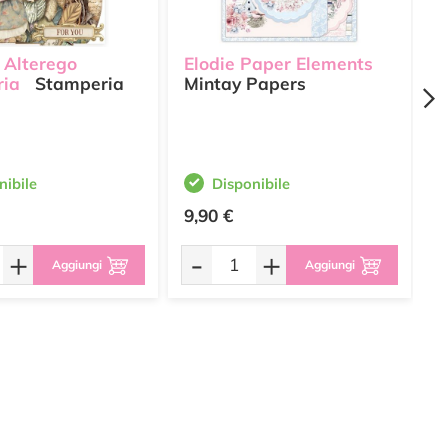
 Alterego
Elodie Paper Elements
E
ria
Stamperia
Mintay Papers
V
S
nibile
Disponibile
9,90 €
6
+
-
+
Aggiungi
Aggiungi