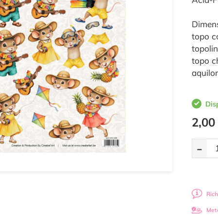
Dimens
topo c
topoli
topo c
aquilo
Dis
2,00
-
Rich
Met