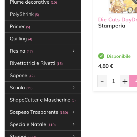
Piume decorative
(10)
PolyShrink
(5)
Die Cuts Day
Stamperia
Primer
(5)
Quilling
(4)
Resina
(47)
Disponibile
Rivettatrici e Rivetti
(15)
4,80 €
Sapone
(42)
-
+
A
Scuola
(29)
ShapeCutter e Mascherine
(5)
Sospeso Trasparente
(180)
Speciale Natale
(119)
Stampi