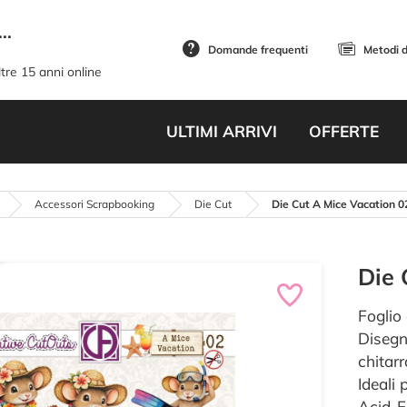
..
Domande frequenti
Metodi 
tre 15 anni online
ULTIMI ARRIVI
OFFERTE
Accessori Scrapbooking
Die Cut
Die Cut A Mice Vacation 0
Die 
Foglio
Disegni
chitar
Ideali 
Acid-F