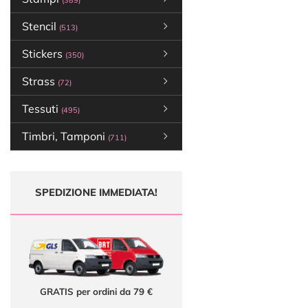
(389)
Stencil
(513)
Stickers
(350)
Strass
(72)
Tessuti
(495)
Timbri, Tamponi
(711)
SPEDIZIONE IMMEDIATA!
GRATIS per ordini da 79 €