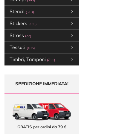
(389)
Stencil
(513)
Stickers
(350)
Strass
(72)
Tessuti
(495)
Timbri, Tamponi
(711)
SPEDIZIONE IMMEDIATA!
GRATIS per ordini da 79 €