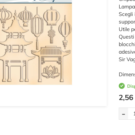
Lampad
Scegli 
suppor
Utile p
Questi
blocchi
adesiv
Sir Va
Dimens
Dis
2,56
-