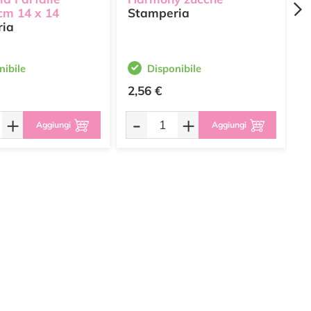
cm 14 x 14
Stamperia
S
ria
nibile
Disponibile
2,56 €
2
+
-
+
Aggiungi
Aggiungi