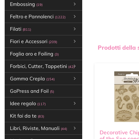
Embossing
(19)
Feltro e Pannolenci
(1222)
Filati
(811)
Fiori e Accessori
(209)
Prodotti della
Foglia oro e Foiling
(3)
Forbici, Cutter, Tappetini
(42)
Gomma Crepla
(154)
GoPress and Foil
(5)
Idee regalo
(117)
Kit fai da te
(83)
Libri, Riviste, Manuali
(44)
Decorative Chi
of the Sea conc