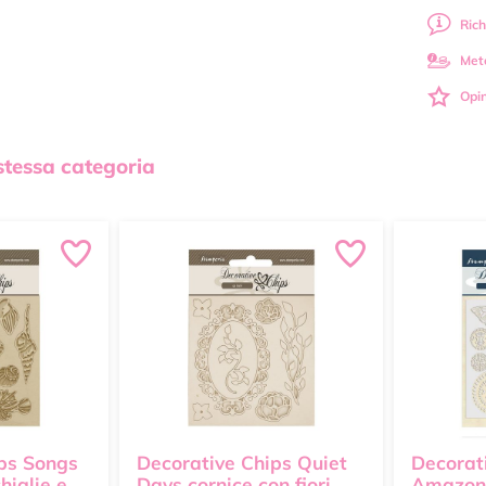
Rich
Met
Opin
 stessa categoria
ps Songs
Decorative Chips Quiet
Decorat
higlie e
Days cornice con fiori
Amazoni