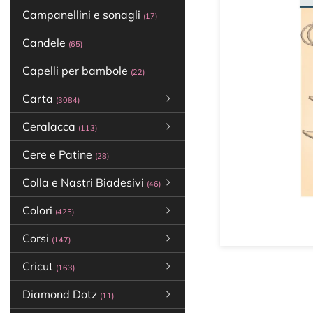
Campanellini e sonagli
(17)
Candele
(65)
Capelli per bambole
(22)
Carta
(3084)
Ceralacca
(113)
Cere e Patine
(28)
Colla e Nastri Biadesivi
(46)
Colori
(425)
Corsi
(147)
Cricut
(163)
Diamond Dotz
(11)