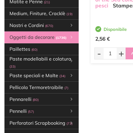
Matite e Penne
(21)
pesci
Stampe
Medium, Finiture, Cracklè
(19)
Nastri e Cordini
(670)
Disponibile
Oggetti da decorare
(1736)
2,56 €
Paillettes
-
+
(60)
A
Paste modellabili e colatura
(33)
Paste speciali e Malte
(34)
Pellicola Termoretraibile
(7)
Pennarelli
(80)
Pennelli
(57)
Perforatori Scrapbooking
(73)