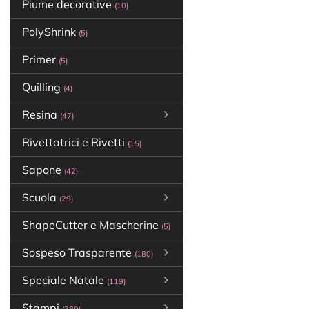
Piume decorative
(10)
PolyShrink
(5)
Primer
(5)
Quilling
(4)
Resina
(47)
Rivettatrici e Rivetti
(15)
Sapone
(42)
Scuola
(29)
ShapeCutter e Mascherine
(5)
Sospeso Trasparente
(180)
Speciale Natale
(119)
Stampi