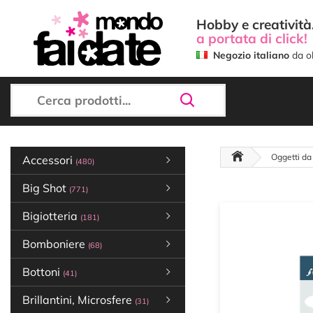
Hobby e creatività.
a portata di click!
Negozio italiano
da ol
Oggetti da
Accessori
(480)
Big Shot
(771)
Bigiotteria
(181)
Bomboniere
(68)
Bottoni
(41)
Brillantini, Microsfere
(31)