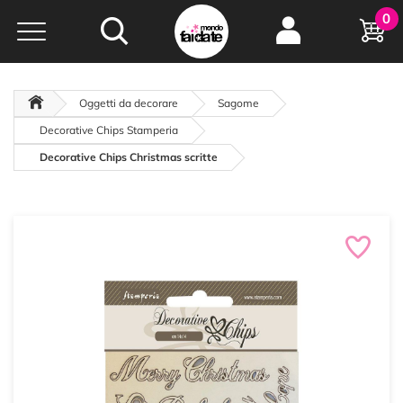
Hobby e
0
creatività...
a portata di click!
Negozio italiano
da
oltre 15 anni online
Oggetti da decorare
Sagome
Decorative Chips Stamperia
Decorative Chips Christmas scritte