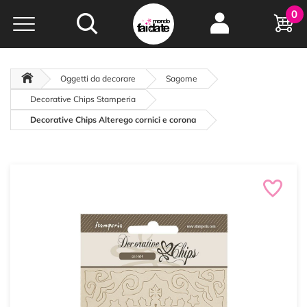
Hobby e
0
creatività...
a portata di click!
Negozio italiano
da
oltre 15 anni online
Oggetti da decorare
Sagome
Decorative Chips Stamperia
Decorative Chips Alterego cornici e corona