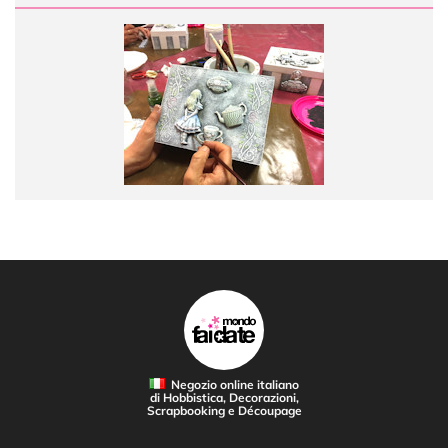
Negozio online italiano
di Hobbistica, Decorazioni,
Scrapbooking e Découpage