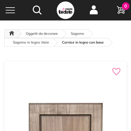
Hobby e
0
creatività...
a portata di click!
Negozio italiano
da
oltre 15 anni online
Oggetti da decorare
Sagome
Sagome in legno Varie
Cornice in legno con base