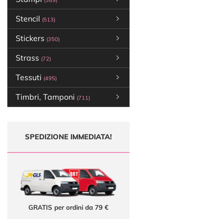
(389)
Stencil
(513)
Stickers
(350)
Strass
(72)
Tessuti
(495)
Timbri, Tamponi
(711)
SPEDIZIONE IMMEDIATA!
GRATIS per ordini da 79 €