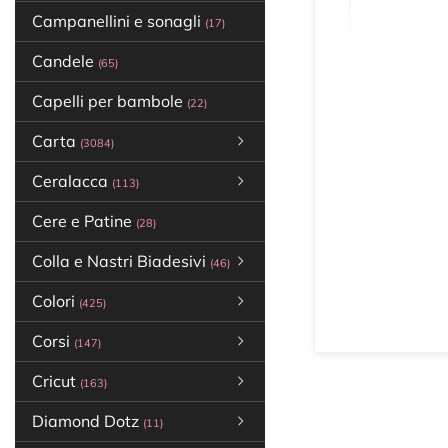
Campanellini e sonagli
(17)
Candele
(65)
Capelli per bambole
(22)
Carta
(3084)
Ceralacca
(113)
Cere e Patine
(28)
Colla e Nastri Biadesivi
(46)
Colori
(425)
Corsi
(147)
Cricut
(163)
Diamond Dotz
(11)