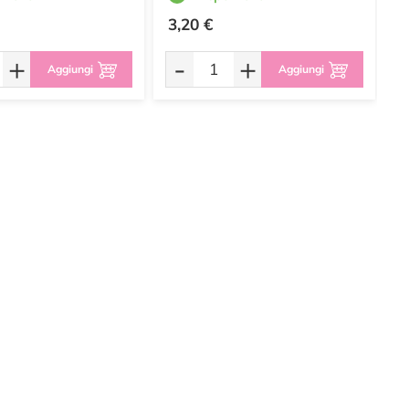
3,20 €
2
+
-
+
Aggiungi
Aggiungi