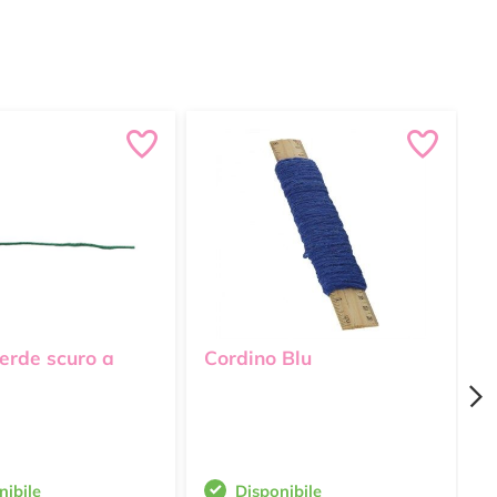
erde scuro a
Cordino Blu
T
P
nibile
Disponibile