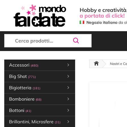
Hobby e creatività.
a portata di click!
Negozio italiano
da ol
Nastri e Co
Accessori
(480)
Big Shot
(771)
Bigiotteria
(181)
Bomboniere
(68)
Bottoni
(41)
Brillantini, Microsfere
(31)