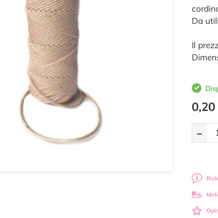
cordin
Da uti
Il prez
Dimens
Dis
0,20
-
Rich
Met
Opin