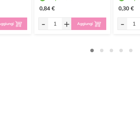
0,84 €
0,30 €
-
+
-
ggiungi
Aggiungi