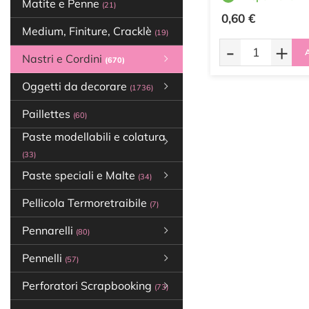
Matite e Penne
(21)
0,60 €
Medium, Finiture, Cracklè
(19)
-
+
A
Nastri e Cordini
(670)
Oggetti da decorare
(1736)
Paillettes
(60)
Paste modellabili e colatura
(33)
Paste speciali e Malte
(34)
Pellicola Termoretraibile
(7)
Pennarelli
(80)
Pennelli
(57)
Perforatori Scrapbooking
(73)