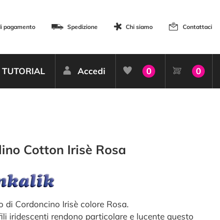
di pagamento
Spedizione
Chi siamo
Contattaci
TUTORIAL
Accedi
0
0
ino Cotton Irisè Rosa
o di Cordoncino Irisè colore Rosa.
 fili iridescenti rendono particolare e lucente questo