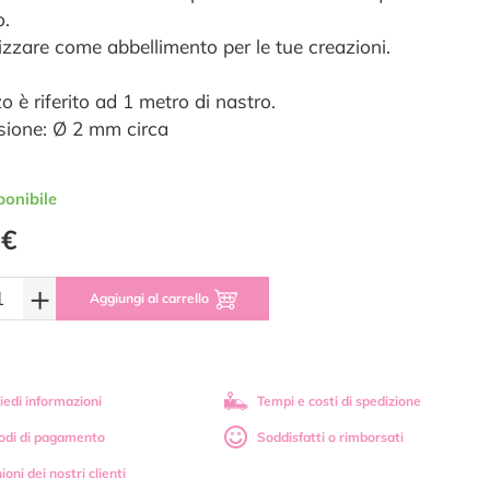
o.
lizzare come abbellimento per le tue creazioni.
zo è riferito ad 1 metro di nastro.
ione: Ø 2 mm circa
ponibile
 €
+
Aggiungi al carrello
iedi informazioni
Tempi e costi di spedizione
odi di pagamento
Soddisfatti o rimborsati
ioni dei nostri clienti