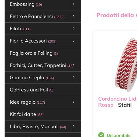
Embossing
(19)
Prodotti della
Feltro e Pannolenci
(1222)
Filati
(811)
Fiori e Accessori
(209)
Foglia oro e Foiling
(3)
Forbici, Cutter, Tappetini
(42)
Gomma Crepla
(154)
GoPress and Foil
(5)
Cordoncino Li
Idee regalo
(117)
Rosso
Stafil
Kit fai da te
(83)
Libri, Riviste, Manuali
(44)
Disponibile