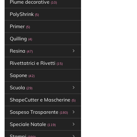
Piume decorative
(10)
PolyShrink
(5)
Primer
(5)
Quilling
(4)
Resina
(47)
Rivettatrici e Rivetti
(15)
Sapone
(42)
Scuola
(29)
ShapeCutter e Mascherine
(5)
Sospeso Trasparente
(180)
Speciale Natale
(119)
Stampi