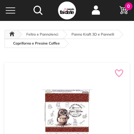
Hobby e
0
creatività...
a portata di click!
Negozio italiano
da
oltre 15 anni online
Feltro e Pannolenci
Panno Kraft 3D e Pannelli
Copriforno e Presine Coffee