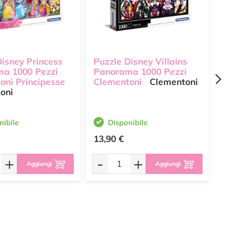
Disney Princess
Puzzle Disney Villains
P
a 1000 Pezzi
Panorama 1000 Pezzi
5
oni Principesse
Clementoni
Clementoni
C
oni
nibile
Disponibile
13,90 €
9
+
-
+
Aggiungi
Aggiungi