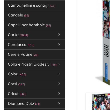
Campanellini e sonagli
(17)
Candele
(65)
Capelli per bambole
(22)
Carta
(3084)
Ceralacca
(113)
Cere e Patine
(28)
Colla e Nastri Biadesivi
(46)
Colori
(425)
Corsi
(147)
Cricut
(163)
Diamond Dotz
(11)