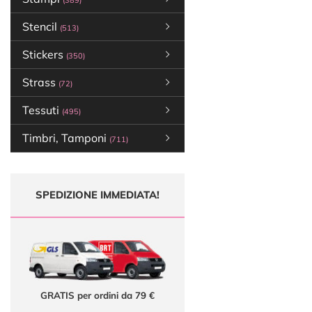
(389)
Stencil
(513)
Stickers
(350)
Strass
(72)
Tessuti
(495)
Timbri, Tamponi
(711)
SPEDIZIONE IMMEDIATA!
GRATIS per ordini da 79 €