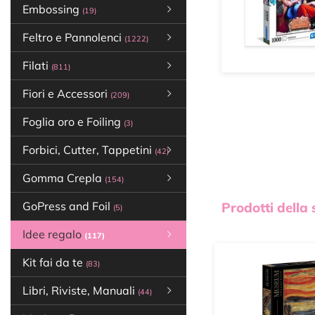
Embossing
(19)
Feltro e Pannolenci
(1222)
Filati
(811)
Fiori e Accessori
(209)
Foglia oro e Foiling
(3)
Forbici, Cutter, Tappetini
(42)
Gomma Crepla
(154)
GoPress and Foil
Prodotti della
(5)
Idee regalo
(117)
Kit fai da te
(83)
Libri, Riviste, Manuali
(44)