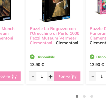
di Munch
Puzzle La Ragazza con
Puzzle 
seum
l’Orecchino di Perla 1000
Panoram
mentoni
Pezzi Museum Vermeer
Clement
Clementoni
Clementoni
Clement
Disponibile
Dispo
13,90 €
13,90 €
-
+
-
ggiungi
Aggiungi