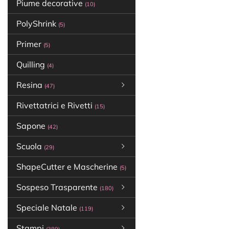
Piume decorative
(10)
PolyShrink
(5)
Primer
(5)
Quilling
(4)
Resina
(47)
Rivettatrici e Rivetti
(15)
Sapone
(42)
Scuola
(29)
ShapeCutter e Mascherine
(5)
Sospeso Trasparente
(180)
Speciale Natale
(119)
Stampi