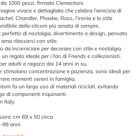
 da 1000 pezzi, firmato Clementoni.
agine vivace e dettagliata che celebra l’amicizia di
achel, Chandler, Phoebe, Ross, l’ironia e lo stile
ondibile della sitcom più amata di sempre.
 perfetto di nostalgia, divertimento e design, pensato
 ama rilassarsi con stile.
o da incorniciare per decorare con stile e nostalgia,
un regalo ideale per i fan di Friends e collezionisti.
per adulti e ragazzi dai 14 anni in su.
le stimolano concentrazione e pazienza, sono ideali per
rrere momenti sereni in famiglia.
oni fa un largo uso di materiali riciclati, evitando
ego di componenti inquinanti.
 Italy.
ioni: cm 69 x 50 circa
4-99 anni