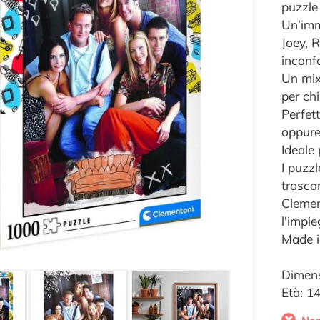
puzzle
Un’imm
Joey, R
inconf
Un mix
per chi
Perfett
oppure 
Ideale 
I puzz
trasco
Clement
l'impi
Made in
Dimens
Età: 1