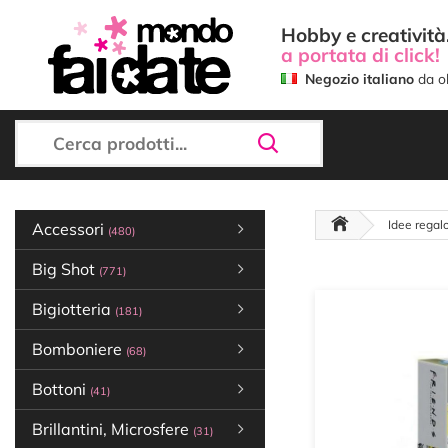
Hobby e creatività.
a portata di click!
Negozio italiano
da ol
Idee regal
Accessori
(480)
Big Shot
(771)
Bigiotteria
(181)
Bomboniere
(68)
Bottoni
(41)
Brillantini, Microsfere
(31)