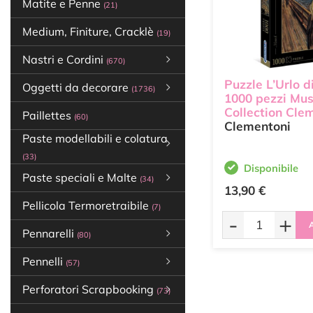
Matite e Penne
(21)
Medium, Finiture, Cracklè
(19)
Nastri e Cordini
(670)
Puzzle L’Urlo 
Oggetti da decorare
(1736)
1000 pezzi Mu
Collection Cle
Paillettes
(60)
Clementoni
Paste modellabili e colatura
(33)
Disponibile
Paste speciali e Malte
(34)
13,90 €
Pellicola Termoretraibile
(7)
-
+
A
Pennarelli
(80)
Pennelli
(57)
Perforatori Scrapbooking
(73)