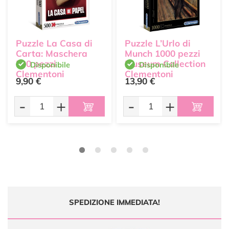
Puzzle La Casa di
Puzzle L’Urlo di
Carta: Maschera
Munch 1000 pezzi
500 pezzi
Museum Collection
Disponibile
Disponibile
Clementoni
Clementoni
9,90 €
13,90 €
Clementoni
Clementoni
-
+
-
+
SPEDIZIONE IMMEDIATA!