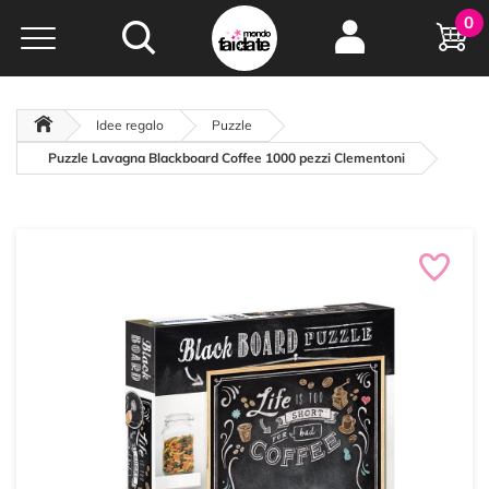
Hobby e
0
creatività...
a portata di click!
Negozio italiano
da
oltre 15 anni online
Idee regalo
Puzzle
Puzzle Lavagna Blackboard Coffee 1000 pezzi Clementoni