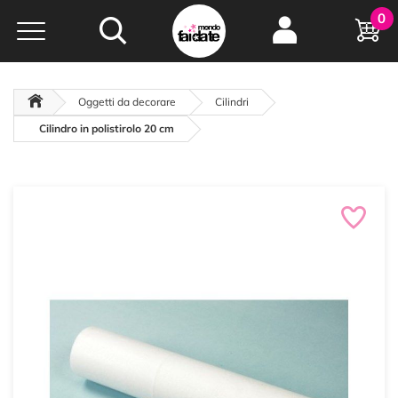
Hobby e
0
creatività...
a portata di click!
Negozio italiano
da
oltre 15 anni online
Oggetti da decorare
Cilindri
Cilindro in polistirolo 20 cm