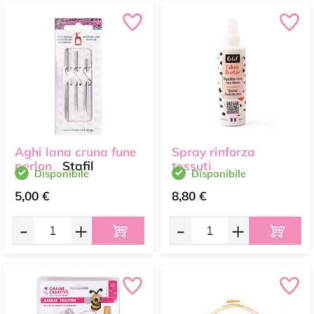
Aghi lana cruna fune
Spray rinforza
perlon
Stafil
tessuti
Disponibile
Disponibile
5,00 €
8,80 €
-
+
-
+