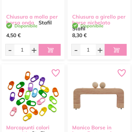
Chiusura a molla per
Chiusura a girello per
borsa onda
Stafil
borse nichelato
Disponibile
Disponibile
Stafil
4,50 €
8,30 €
-
+
-
+
Marcapunti colori
Manico Borse in