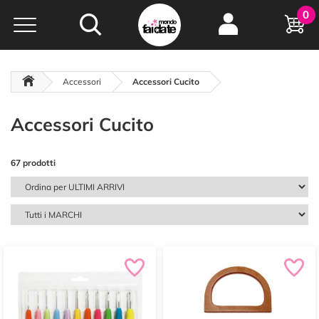
Hobby e
0
creatività...
a portata di click!
Negozio italiano
da
oltre 15 anni online
Accessori
Accessori Cucito
Accessori Cucito
67 prodotti