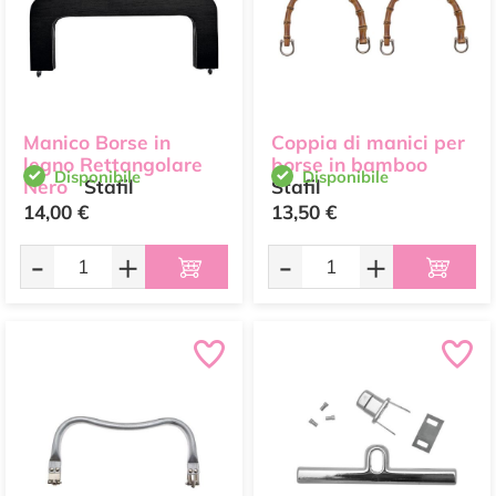
Manico Borse in
Coppia di manici per
legno Rettangolare
borse in bamboo
Disponibile
Disponibile
Nero
Stafil
Stafil
14,00 €
13,50 €
-
+
-
+