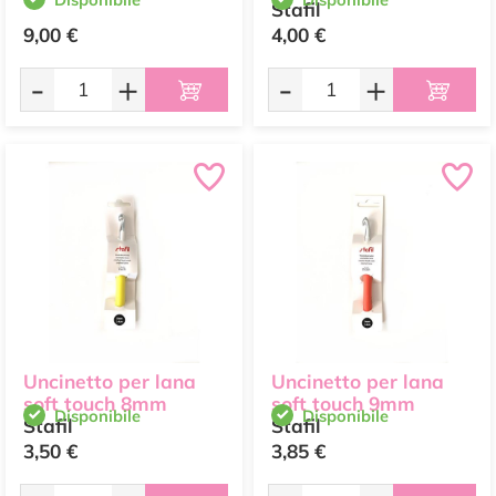
Stafil
9,00 €
4,00 €
-
+
-
+
Uncinetto per lana
Uncinetto per lana
soft touch 8mm
soft touch 9mm
Disponibile
Disponibile
Stafil
Stafil
3,50 €
3,85 €