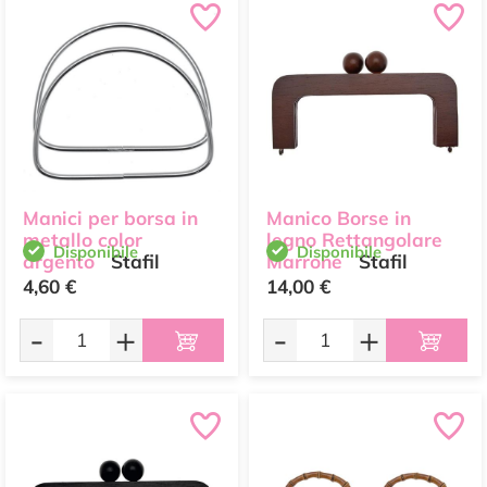
Manici per borsa in
Manico Borse in
metallo color
legno Rettangolare
Disponibile
Disponibile
argento
Stafil
Marrone
Stafil
4,60 €
14,00 €
-
+
-
+