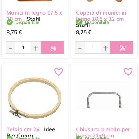
Manici in legno 17,5 x
Coppia di manici in
10 cm
Stafil
legno 18,5 x 12 cm
Disponibile
Disponibile
Stafil
8,75 €
8,75 €
-
+
-
+
Telaio cm 26
Idee
Chiusura a molla per
Per Creare
borsa 21x9 cm
Disponibile
Disponibile