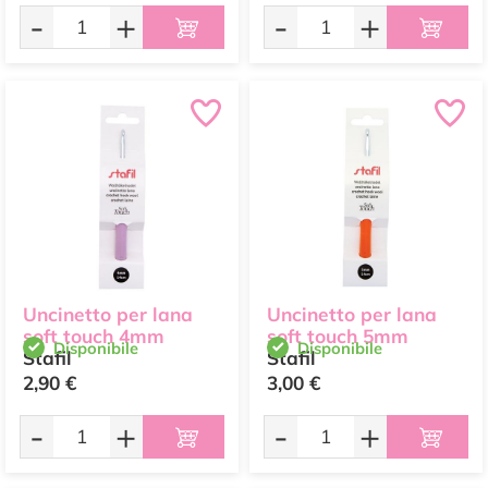
-
+
-
+
Uncinetto per lana
Uncinetto per lana
soft touch 4mm
soft touch 5mm
Disponibile
Disponibile
Stafil
Stafil
2,90 €
3,00 €
-
+
-
+