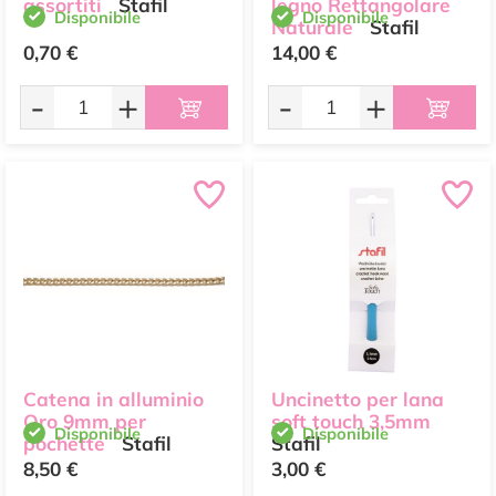
assortiti
Stafil
legno Rettangolare
Disponibile
Disponibile
Naturale
Stafil
0,70 €
14,00 €
-
+
-
+
Catena in alluminio
Uncinetto per lana
Oro 9mm per
soft touch 3,5mm
Disponibile
Disponibile
pochette
Stafil
Stafil
8,50 €
3,00 €