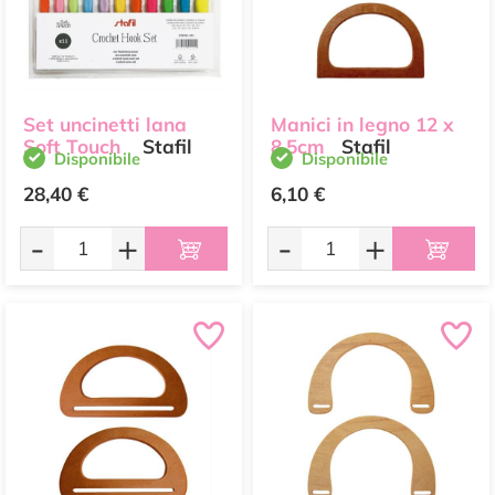
Set uncinetti lana
Manici in legno 12 x
Soft Touch
Stafil
8,5cm
Stafil
Disponibile
Disponibile
28,40 €
6,10 €
-
+
-
+