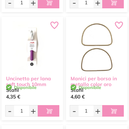
-
+
-
+
Uncinetto per lana
Manici per borsa in
soft touch 10mm
metallo color oro
Disponibile
Disponibile
Stafil
Stafil
4,35 €
4,60 €
-
+
-
+