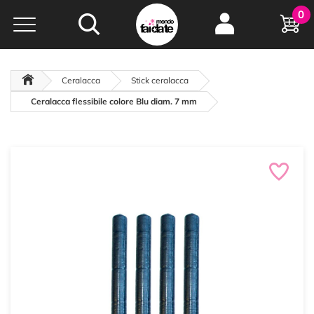
Hobby e
0
creatività...
a portata di click!
Negozio italiano
da
oltre 15 anni online
Ceralacca
Stick ceralacca
Ceralacca flessibile colore Blu diam. 7 mm