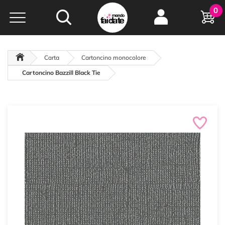
Hobby e
0
creatività...
a portata di click!
Negozio italiano
da
oltre 15 anni online
Carta
Cartoncino monocolore
Cartoncino Bazzill Black Tie