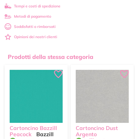
Tempi e costi di spedizione
Metodi di pagamento
Soddisfatti o rimborsati
Opinioni dei nostri clienti
Prodotti della stessa categoria
Cartoncino Bazzill
Cartoncino Dust
Peacock
Bazzill
Argento