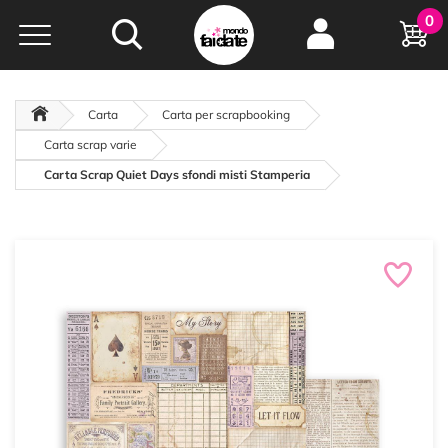
Hobby e
0
creatività...
a portata di click!
Negozio italiano
da
oltre 15 anni online
Carta
Carta per scrapbooking
Carta scrap varie
Carta Scrap Quiet Days sfondi misti Stamperia