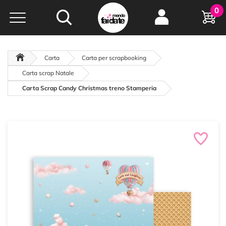
Hobby e
0
creatività...
a portata di click!
Negozio italiano
da
oltre 15 anni online
Carta
Carta per scrapbooking
Carta scrap Natale
Carta Scrap Candy Christmas treno Stamperia