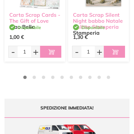
Carta Scrap Cards -
Carta Scrap Silent
The Gift of Love
Night babbo Natale
Ciao Bella
e slitta Stamperia
Disponibile
Disponibile
Stamperia
1,00 €
1,30 €
-
+
-
+
SPEDIZIONE IMMEDIATA!