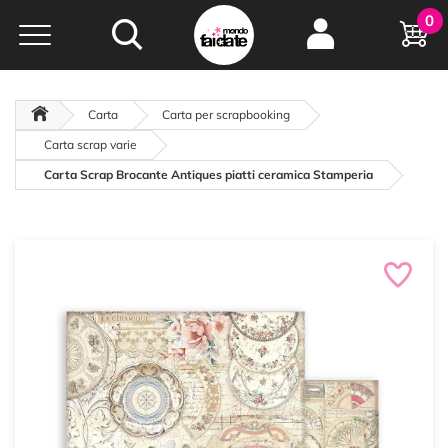
Hobby e
0
creatività...
a portata di click!
Negozio italiano
da
oltre 15 anni online
Carta
Carta per scrapbooking
Carta scrap varie
Carta Scrap Brocante Antiques piatti ceramica Stamperia