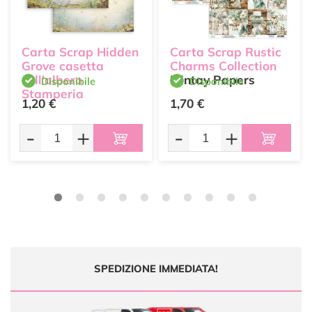
Carta Scrap Hidden
Carta Scrap Rustic
Grove casetta
Charms Collection
sull'albero
Mintay Papers
Disponibile
Disponibile
Stamperia
1,20 €
1,70 €
Stamperia
-
+
-
+
SPEDIZIONE IMMEDIATA!