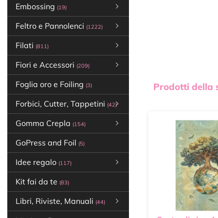
Embossing
(19)
Feltro e Pannolenci
(1222)
Filati
(811)
Fiori e Accessori
(209)
Foglia oro e Foiling
Prodotti della
(3)
Forbici, Cutter, Tappetini
(42)
Gomma Crepla
(154)
GoPress and Foil
(5)
Idee regalo
(117)
Kit fai da te
(83)
Libri, Riviste, Manuali
(44)