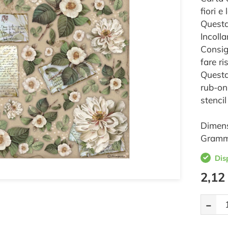
fiori e
Questa
Incolla
Consig
fare ri
Questa
rub-on
stenci
Dimens
Gramm
Dis
2,12
-