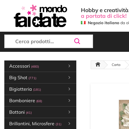
Hobby e creatività.
a portata di click!
Negozio italiano
da ol
Carta
Accessori
(480)
Big Shot
(771)
Bigiotteria
(181)
Bomboniere
(68)
Bottoni
(41)
Brillantini, Microsfere
(31)