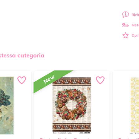
Rich
Met
Opin
 stessa categoria
New