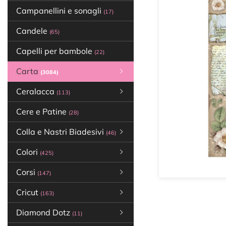
Campanellini e sonagli
(17)
Candele
(65)
Capelli per bambole
(22)
Carta
(3084)
Ceralacca
(113)
Cere e Patine
(28)
Colla e Nastri Biadesivi
(46)
Colori
(425)
Corsi
(147)
Cricut
(163)
Diamond Dotz
(11)