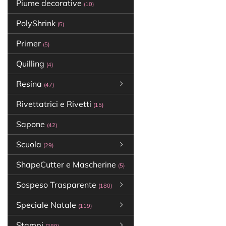
Piume decorative
(10)
PolyShrink
(5)
Primer
(5)
Quilling
(4)
Resina
(47)
Rivettatrici e Rivetti
(15)
Sapone
(42)
Scuola
(29)
ShapeCutter e Mascherine
(5)
Sospeso Trasparente
(180)
Speciale Natale
(119)
Stampi