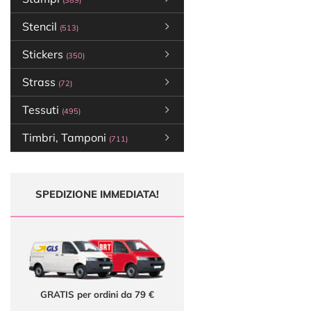
(389)
Stencil
(513)
Stickers
(350)
Strass
(72)
Tessuti
(495)
Timbri, Tamponi
(711)
SPEDIZIONE IMMEDIATA!
GRATIS per ordini da 79 €