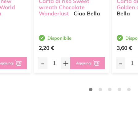
A new
Carta di riso Sweet
Carta d
 World
wreath Chocolate
Golden
a
Wanderlust
Ciao Bella
Bella
Disponibile
Dispo
2,20 €
3,60 €
-
+
-
ggiungi
Aggiungi