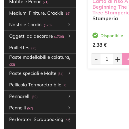
Carta di riso 
Matite e Penne
(21)
Beginning The
Tree Stamperi
Medium, Finiture, Cracklè
(19)
Stamperia
Nastri e Cordini
(670)
Disponibile
Oggetti da decorare
(1736)
2,38 €
Paillettes
(60)
-
+
Paste modellabili e colatura
A
(33)
Paste speciali e Malte
(34)
Pellicola Termoretraibile
(7)
Pennarelli
(80)
Pennelli
(57)
Perforatori Scrapbooking
(73)