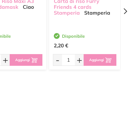
i Riso Maxi A3
Carta di riso Furry
C
 damask
Ciao
Friends 4 cards
v
Stamperia
Stamperia
nibile
Disponibile
2,20 €
2
+
-
+
Aggiungi
Aggiungi