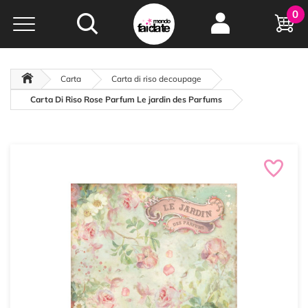
Hobby e
0
creatività...
a portata di click!
Negozio italiano
da
oltre 15 anni online
Carta
Carta di riso decoupage
Carta Di Riso Rose Parfum Le jardin des Parfums