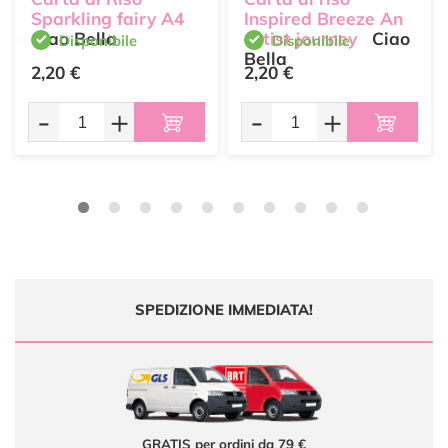
Sparkling fairy A4
Inspired Breeze An
Ciao Bella
artist journey
Ciao
Disponibile
Disponibile
Bella
2,20 €
2,20 €
-
+
-
+
SPEDIZIONE IMMEDIATA!
GRATIS per ordini da 79 €