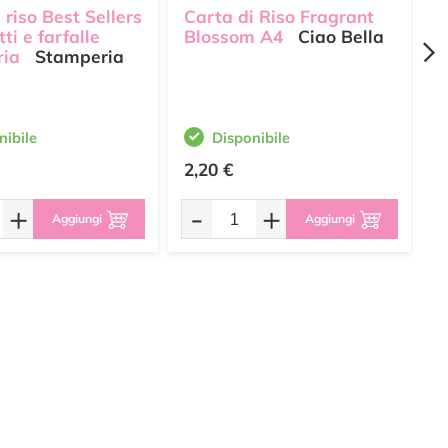
 riso Best Sellers
Carta di Riso Fragrant
C
tti e farfalle
Blossom A4
Ciao Bella
S
ria
Stamperia
S
nibile
Disponibile
2,20 €
2
+
-
+
Aggiungi
Aggiungi