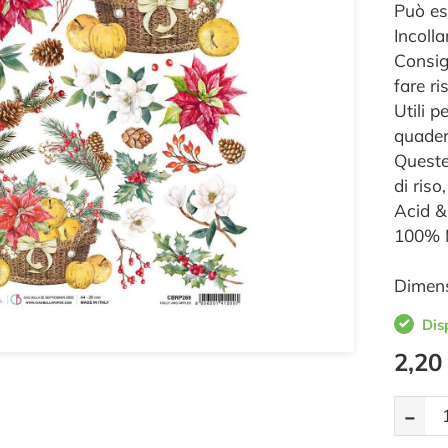
Può es
Incolla
Consig
fare ri
Utili p
quadern
Queste
di riso
Acid &
100% M
Dimens
Dis
2,20
-