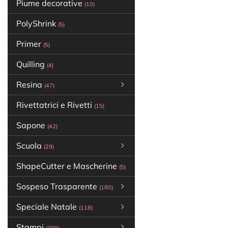
Piume decorative
(10)
PolyShrink
(5)
Primer
(5)
Quilling
(4)
Resina
(47)
Rivettatrici e Rivetti
(15)
Sapone
(42)
Scuola
(29)
ShapeCutter e Mascherine
(5)
Sospeso Trasparente
(180)
Speciale Natale
(118)
Stampi