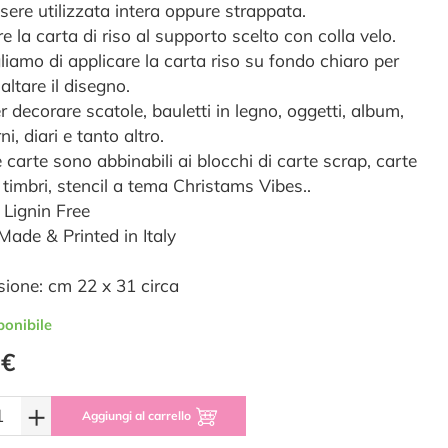
sere utilizzata intera oppure strappata.
re la carta di riso al supporto scelto con colla velo.
liamo di applicare la carta riso su fondo chiaro per
saltare il disegno.
er decorare scatole, bauletti in legno, oggetti, album,
i, diari e tanto altro.
 carte sono abbinabili ai blocchi di carte scrap, carte
, timbri, stencil a tema Christams Vibes..
 Lignin Free
ade & Printed in Italy
ione: cm 22 x 31 circa
ponibile
 €
+
Aggiungi al carrello