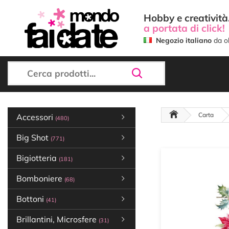
Hobby e creatività.
a portata di click!
Negozio italiano
da ol
Carta
Accessori
(480)
Big Shot
(771)
Bigiotteria
(181)
Bomboniere
(68)
Bottoni
(41)
Brillantini, Microsfere
(31)