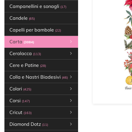
Campanellini e sonagli
(17)
Candele
(65)
Capelli per bambole
(22)
Carta
(3084)
Ceralacca
(113)
Cere e Patine
(28)
Colla e Nastri Biadesivi
(46)
Colori
(425)
Corsi
(147)
Cricut
(163)
Diamond Dotz
(11)