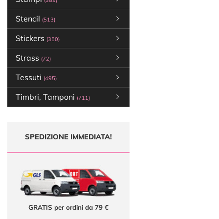
(389)
Stencil
(513)
Stickers
(350)
Strass
(72)
Tessuti
(495)
Timbri, Tamponi
(711)
SPEDIZIONE IMMEDIATA!
GRATIS per ordini da 79 €