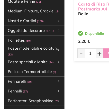
Matite e Penne
(21)
Carta di Riso 
Postmarks A4
Medium, Finiture, Cracklè
(19)
Bella
Nastri e Cordini
(670)
Oggetti da decorare
(1735)
Disponibile
Paillettes
2,20 €
(60)
Paste modellabili e colatura
-
+
A
(33)
Paste speciali e Malte
(34)
Pellicola Termoretraibile
(7)
Pennarelli
(80)
Pennelli
(57)
Perforatori Scrapbooking
(73)