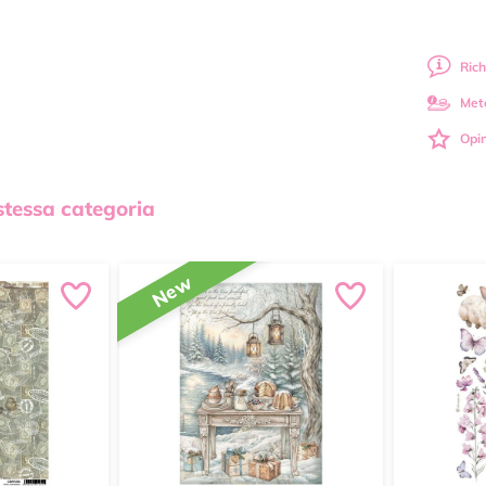
Rich
Met
Opin
 stessa categoria
New