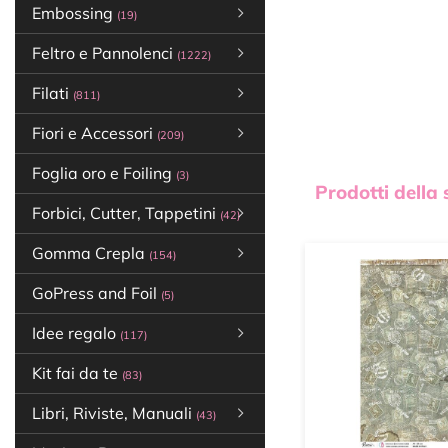
Embossing
(19)
Feltro e Pannolenci
(1222)
Filati
(811)
Fiori e Accessori
(209)
Foglia oro e Foiling
(3)
Prodotti della
Forbici, Cutter, Tappetini
(42)
Gomma Crepla
(154)
GoPress and Foil
(5)
Idee regalo
(117)
Kit fai da te
(83)
Libri, Riviste, Manuali
(43)