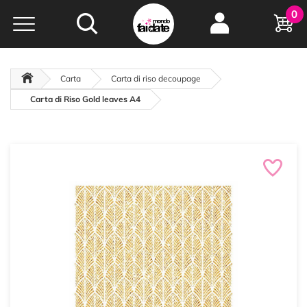
Hobby e
0
creatività...
a portata di click!
Negozio italiano
da
oltre 15 anni online
Carta
Carta di riso decoupage
Carta di Riso Gold leaves A4