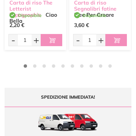
Carta di riso The
Carta di riso
Letterist
Segnalibri fatine
Typographic
Ciao
Idee Per Creare
Disponibile
Disponibile
Bella
2,20 €
3,60 €
-
+
-
+
SPEDIZIONE IMMEDIATA!