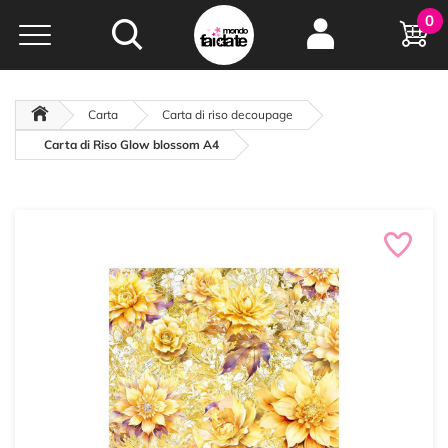
Hobby e
0
creatività...
a portata di click!
Negozio italiano
da
oltre 15 anni online
Carta
Carta di riso decoupage
Carta di Riso Glow blossom A4