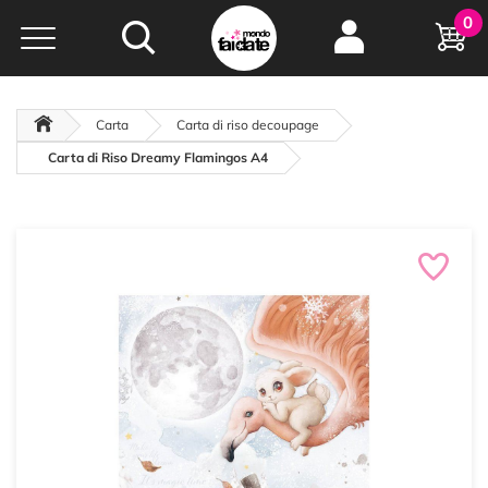
Hobby e
0
creatività...
a portata di click!
Negozio italiano
da
oltre 15 anni online
Carta
Carta di riso decoupage
Carta di Riso Dreamy Flamingos A4