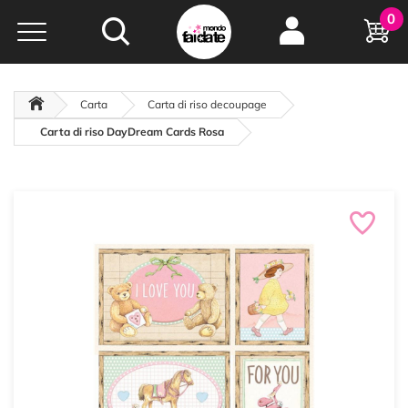
Hobby e
0
creatività...
a portata di click!
Negozio italiano
da
oltre 15 anni online
Carta
Carta di riso decoupage
Carta di riso DayDream Cards Rosa