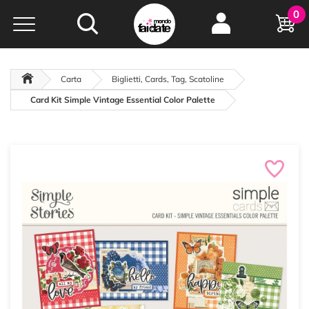
Hobby e
0
creatività...
a portata di click!
Negozio italiano
da
oltre 15 anni online
Carta
Biglietti, Cards, Tag, Scatoline
Card Kit Simple Vintage Essential Color Palette