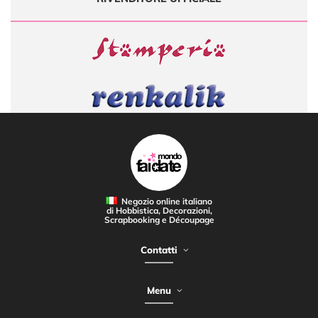
Negozio online italiano
di Hobbistica, Decorazioni,
CORSI DI DECORAZIONE
Scrapbooking e Découpage
Contatti
Menu