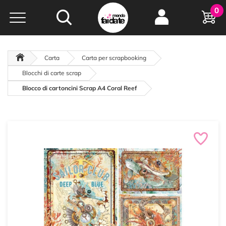
Hobby e
0
creatività...
a portata di click!
Negozio italiano
da
oltre 15 anni online
Carta
Carta per scrapbooking
Blocchi di carte scrap
Blocco di cartoncini Scrap A4 Coral Reef