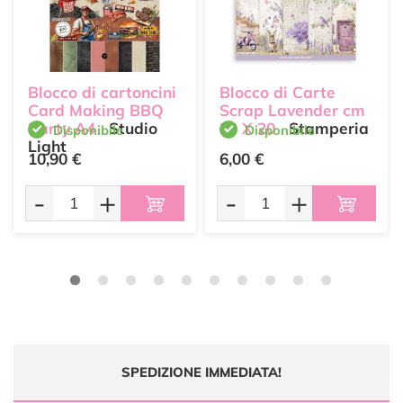
Blocco di cartoncini
Blocco di Carte
Card Making BBQ
Scrap Lavender cm
Party A4
Studio
20 X 20
Stamperia
Disponibile
Disponibile
Light
10,90 €
6,00 €
-
+
-
+
SPEDIZIONE IMMEDIATA!