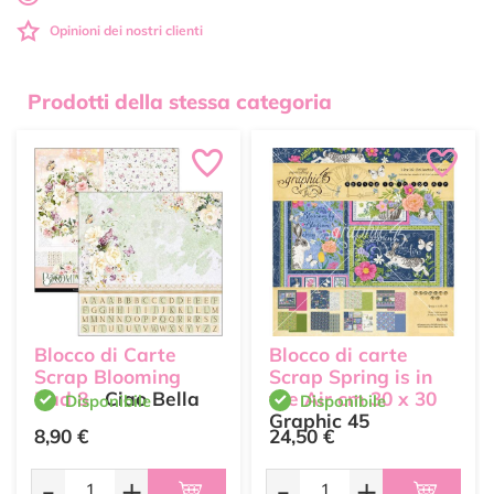
Opinioni dei nostri clienti
Prodotti della stessa categoria
Blocco di Carte
Blocco di carte
Scrap Blooming
Scrap Spring is in
Pad 8
Ciao Bella
the Air cm 30 x 30
Disponibile
Disponibile
Graphic 45
8,90 €
24,50 €
-
+
-
+