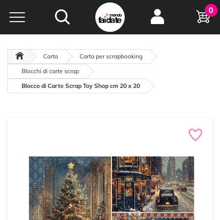
Hobby e
0
creatività...
a portata di click!
Negozio italiano
da
oltre 15 anni online
Carta
Carta per scrapbooking
Blocchi di carte scrap
Blocco di Carte Scrap Toy Shop cm 20 x 20