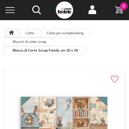
Hobby e
0
creatività...
a portata di click!
Negozio italiano
da
oltre 15 anni online
Carta
Carta per scrapbooking
Blocchi di carte scrap
Blocco di Carte Scrap Family cm 20 x 20