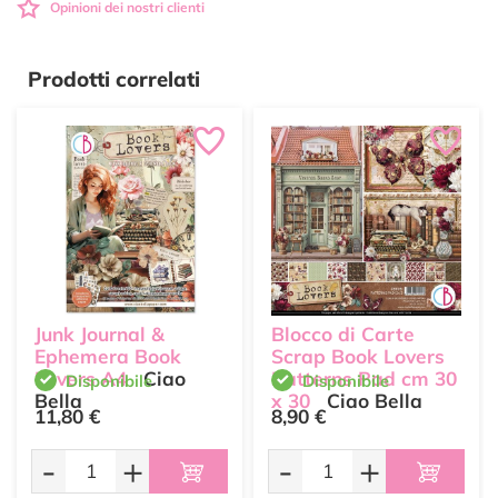
Opinioni dei nostri clienti
Prodotti correlati
Junk Journal &
Blocco di Carte
Ephemera Book
Scrap Book Lovers
Lovers A4
Ciao
Patterns Pad cm 30
Disponibile
Disponibile
Bella
x 30
Ciao Bella
11,80 €
8,90 €
-
+
-
+