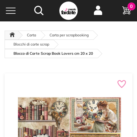
Hobby e
0
creatività...
a portata di click!
Negozio italiano
da
oltre 15 anni online
Carta
Carta per scrapbooking
Blocchi di carte scrap
Blocco di Carte Scrap Book Lovers cm 20 x 20