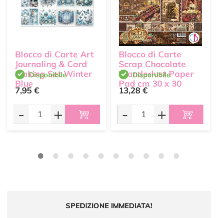
Blocco di Carte Art
Blocco di Carte
Journaling & Card
Scrap Chocolate
Making Set Winter
Wanderlust Paper
Disponibile
Disponibile
Blue
Pad cm 30 x 30
7,95 €
13,28 €
Ciao Bella
-
+
-
+
SPEDIZIONE IMMEDIATA!