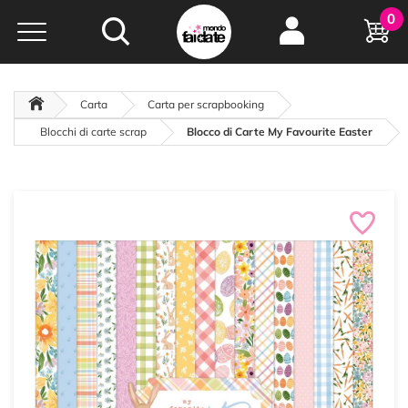
Hobby e
0
creatività...
a portata di click!
Negozio italiano
da
oltre 15 anni online
Carta
Carta per scrapbooking
Blocchi di carte scrap
Blocco di Carte My Favourite Easter