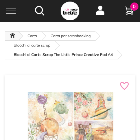
Hobby e
0
creatività...
a portata di click!
Negozio italiano
da
oltre 15 anni online
Carta
Carta per scrapbooking
Blocchi di carte scrap
Blocchi di Carte Scrap The Little Prince Creative Pad A4