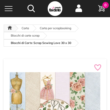
Hobby e
0
creatività...
a portata di click!
Negozio italiano
da
oltre 15 anni online
Carta
Carta per scrapbooking
Blocchi di carte scrap
Blocchi di Carte Scrap Sewing Love 30 x 30