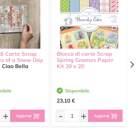
di Carte Scrap
Blocco di carte Scrap
B
s of a Snow Day
Spring Gnomes Paper
M
Ciao Bella
Kit 20 x 20
1
nibile
Disponibile
23,10 €
6
+
-
+
Aggiungi
Aggiungi