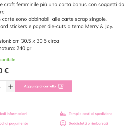
e craft femminile più una carta bonus con soggetti da
re.
 carte sono abbinabili alle carte scrap singole,
ard stickers e paper die-cuts a tema Merry & Joy.
ioni: cm 30,5 x 30,5 circa
tura: 240 gr
ponibile
0 €
+
Aggiungi al carrello
iedi informazioni
Tempi e costi di spedizione
odi di pagamento
Soddisfatti o rimborsati