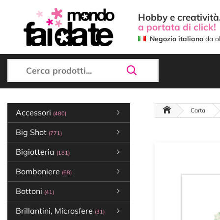
Hobby e creatività.
a portata di click!
Negozio italiano
da ol
Carta
Accessori
(480)
Big Shot
(771)
Bigiotteria
(181)
Bomboniere
(68)
Bottoni
(41)
Brillantini, Microsfere
(31)