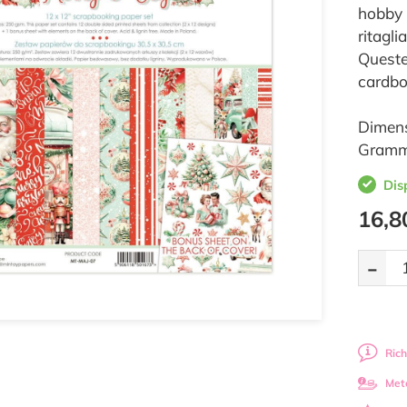
hobby 
ritaglia
Queste
cardbo
Dimens
Gramma
Dis
16,8
-
Rich
Met