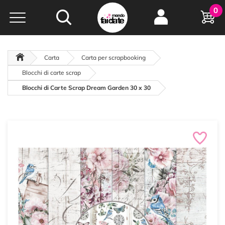
Hobby e
0
creatività...
a portata di click!
Negozio italiano
da
oltre 15 anni online
Carta
Carta per scrapbooking
Blocchi di carte scrap
Blocchi di Carte Scrap Dream Garden 30 x 30