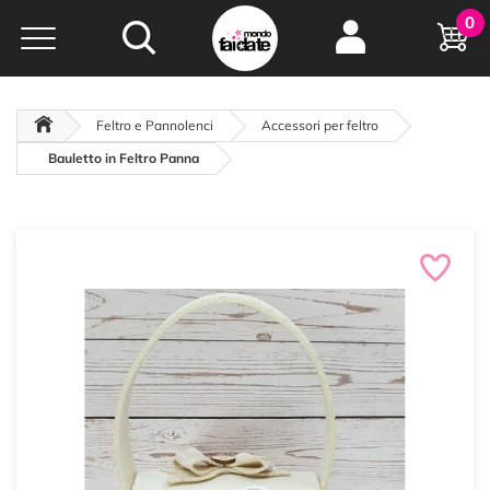
Hobby e
0
creatività...
a portata di click!
Negozio italiano
da
oltre 15 anni online
Feltro e Pannolenci
Accessori per feltro
Bauletto in Feltro Panna